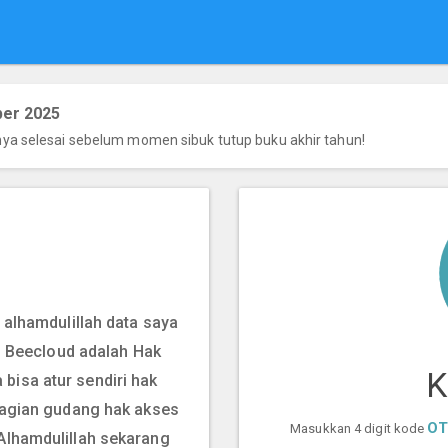
ber 2025
nya selesai sebelum momen sibuk tutup buku akhir tahun!
 alhamdulillah data saya
di Beecloud adalah Hak
K
 bisa atur sendiri hak
agian gudang hak akses
O
Masukkan 4 digit kode
. Alhamdulillah sekarang