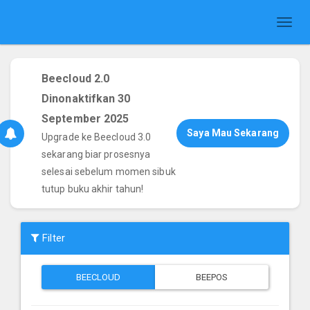
Toggl
naviga
Beecloud 2.0
Dinonaktifkan 30
September 2025
Saya Mau Sekarang
Upgrade ke Beecloud 3.0
sekarang biar prosesnya
selesai sebelum momen sibuk
tutup buku akhir tahun!
Filter
BEECLOUD
BEEPOS