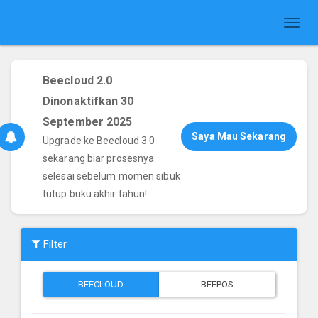
Toggl
naviga
Beecloud 2.0
Dinonaktifkan 30
September 2025
Saya Mau Sekarang
Upgrade ke Beecloud 3.0
sekarang biar prosesnya
selesai sebelum momen sibuk
tutup buku akhir tahun!
Filter
BEECLOUD
BEEPOS