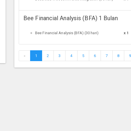
Bee Financial Analysis (BFA) 1 Bulan
Bee Financial Analysis (BFA) (30 hari)
x 1
«
1
2
3
4
5
6
7
8