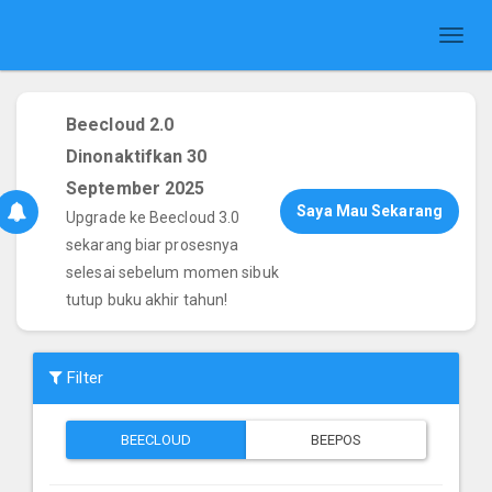
Toggl
naviga
Beecloud 2.0
Dinonaktifkan 30
September 2025
Saya Mau Sekarang
Upgrade ke Beecloud 3.0
sekarang biar prosesnya
selesai sebelum momen sibuk
tutup buku akhir tahun!
Filter
BEECLOUD
BEEPOS