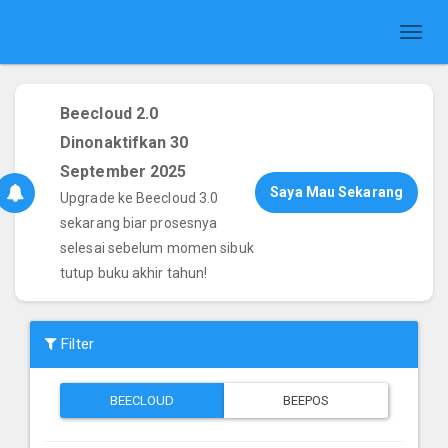
Toggl
naviga
Beecloud 2.0
Dinonaktifkan 30
September 2025
Saya Mau Sekarang
Upgrade ke Beecloud 3.0
sekarang biar prosesnya
selesai sebelum momen sibuk
tutup buku akhir tahun!
Filter
BEECLOUD
BEEPOS