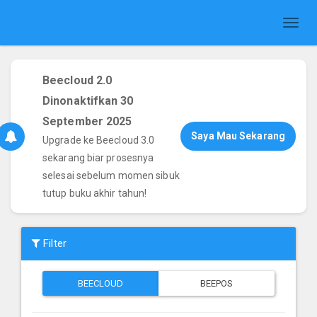
Toggl
naviga
Beecloud 2.0
Dinonaktifkan 30
September 2025
Saya Mau Sekarang
Upgrade ke Beecloud 3.0
sekarang biar prosesnya
selesai sebelum momen sibuk
tutup buku akhir tahun!
Filter
BEECLOUD
BEEPOS