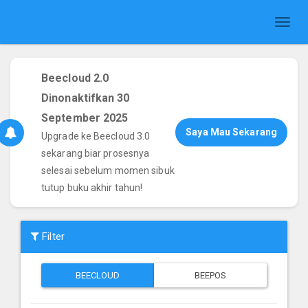
Toggl
naviga
Beecloud 2.0
Dinonaktifkan 30
September 2025
Saya Mau Sekarang
Upgrade ke Beecloud 3.0
sekarang biar prosesnya
selesai sebelum momen sibuk
tutup buku akhir tahun!
Filter
BEECLOUD
BEEPOS