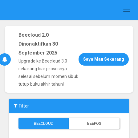
Toggl
naviga
Beecloud 2.0
Dinonaktifkan 30
September 2025
Saya Mau Sekarang
Upgrade ke Beecloud 3.0
sekarang biar prosesnya
selesai sebelum momen sibuk
tutup buku akhir tahun!
Filter
BEECLOUD
BEEPOS