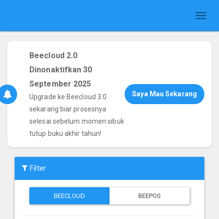
Toggl
naviga
Beecloud 2.0
Dinonaktifkan 30
September 2025
Saya Mau Sekarang
Upgrade ke Beecloud 3.0
sekarang biar prosesnya
selesai sebelum momen sibuk
tutup buku akhir tahun!
Filter
BEECLOUD
BEEPOS