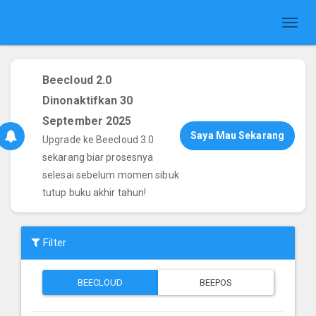
Toggl
naviga
Beecloud 2.0
Dinonaktifkan 30
September 2025
Saya Mau Sekarang
Upgrade ke Beecloud 3.0
sekarang biar prosesnya
selesai sebelum momen sibuk
tutup buku akhir tahun!
Filter
BEECLOUD
BEEPOS